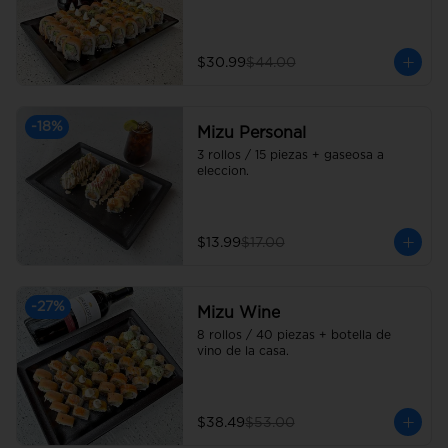
$30.99
$44.00
-
18
%
Mizu Personal
3 rollos / 15 piezas + gaseosa a 
eleccion.
$13.99
$17.00
-
27
%
Mizu Wine
8 rollos / 40 piezas + botella de 
vino de la casa.
$38.49
$53.00