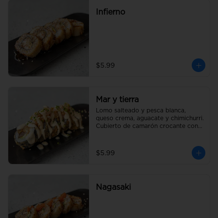
Infierno
$5.99
Mar y tierra
Lomo salteado y pesca blanca, 
queso crema, aguacate y chimichurri. 
Cubierto de camarón crocante con 
salsa acevichada y un toque de 
cebollín
$5.99
Nagasaki