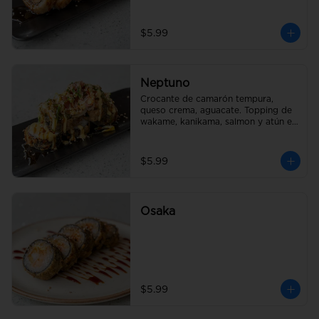
$5.99
Neptuno
Crocante de camarón tempura, 
queso crema, aguacate. Topping de 
wakame, kanikama, salmon y atún en 
salsa fuji
$5.99
Osaka
$5.99