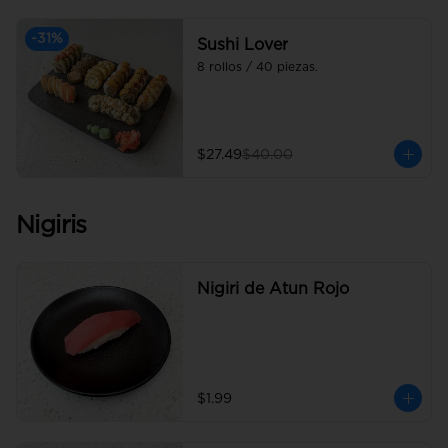
-
31
%
Sushi Lover
8 rollos / 40 piezas.
$27.49
$40.00
Nigiris
Nigiri de Atun Rojo
$1.99