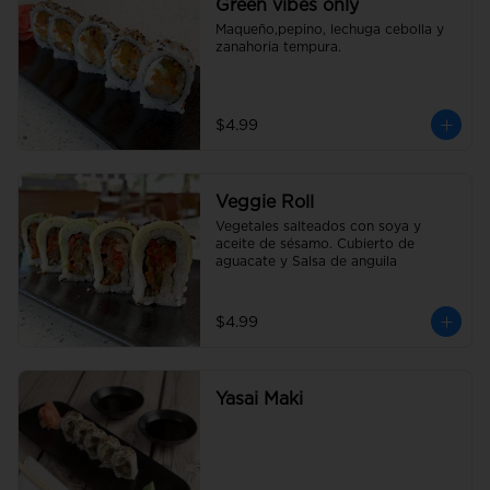
Green vibes only
Maqueño,pepino, lechuga cebolla y 
zanahoria tempura.
$4.99
Veggie Roll
Vegetales salteados con soya y 
aceite de sésamo. Cubierto de 
aguacate y Salsa de anguila
$4.99
Yasai Maki