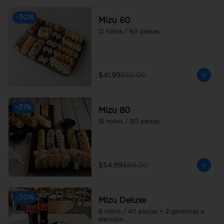
-
30
%
Mizu 60
12 rollos / 60 piezas.
$41.99
$60.00
-
31
%
Mizu 80
16 rollos / 80 piezas.
$54.99
$80.00
-
30
%
Mizu Deluxe
8 rollos / 40 piezas + 2 gaseosas a 
eleccion.