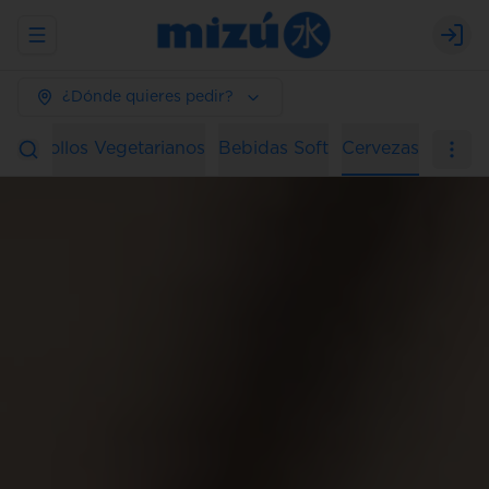
Abrir menu de navegación
Logi
¿Dónde quieres pedir?
ura
Rollos Vegetarianos
Bebidas Soft
Cervezas