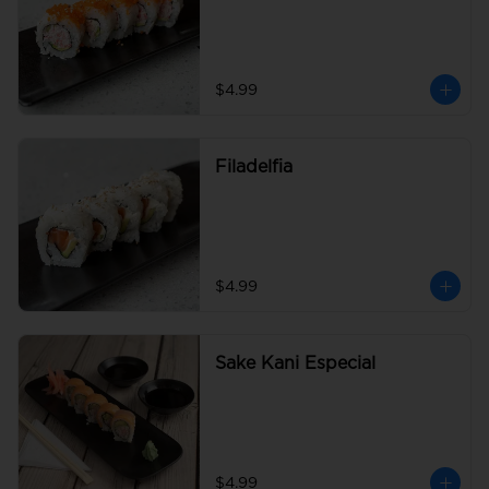
$4.99
Filadelfia
$4.99
Sake Kani Especial
$4.99