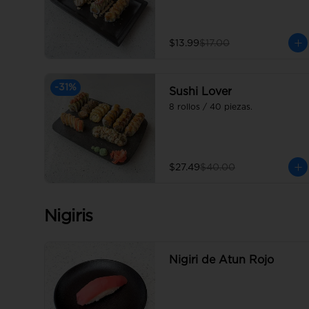
$13.99
$17.00
-
31
%
Sushi Lover
8 rollos / 40 piezas.
$27.49
$40.00
Nigiris
Nigiri de Atun Rojo