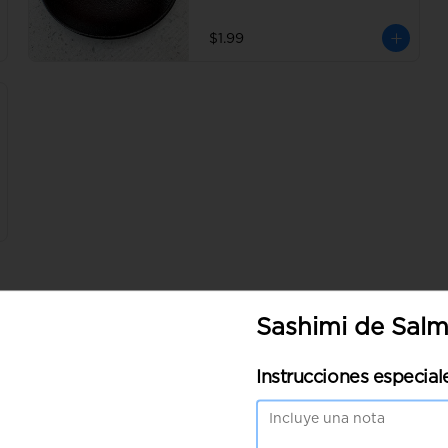
$1.99
Sashimi de Sal
Sashimi de Salmon
Instrucciones especial