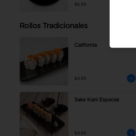
$6.99
Rollos Tradicionales
California
$4.99
Sake Kani Especial
$4.99