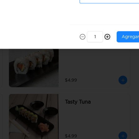
$7.99
Agrega
Filadelfia
$4.99
Tasty Tuna
$4.99