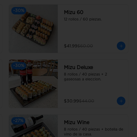
-
30
%
Mizu 60
12 rollos / 60 piezas.
$41.99
$60.00
-
30
%
Mizu Deluxe
8 rollos / 40 piezas + 2 
gaseosas a eleccion.
$30.99
$44.00
-
27
%
Mizu Wine
8 rollos / 40 piezas + botella de 
vino de la casa.