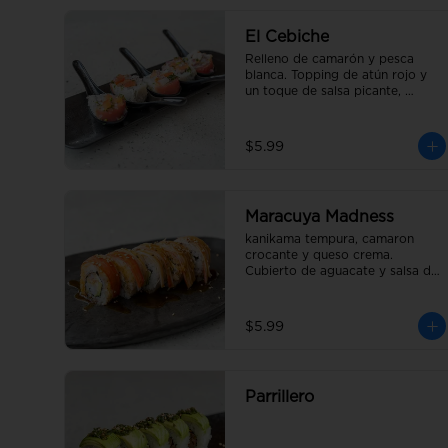
El Cebiche
Relleno de camarón y pesca 
blanca. Topping de atún rojo y 
un toque de salsa picante, 
bañado en jugo de limón con 
cebolla y tomate picado.
$5.99
Maracuya Madness
kanikama tempura, camaron 
crocante y queso crema. 
Cubierto de aguacate y salsa de 
maracuyá.
$5.99
Parrillero