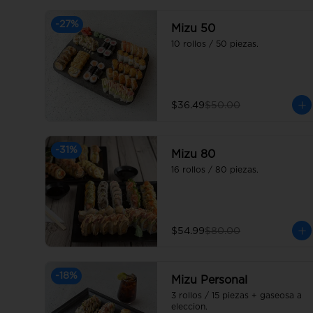
-
27
%
Mizu 50
10 rollos / 50 piezas.
$36.49
$50.00
-
31
%
Mizu 80
16 rollos / 80 piezas.
$54.99
$80.00
-
18
%
Mizu Personal
3 rollos / 15 piezas + gaseosa a 
eleccion.