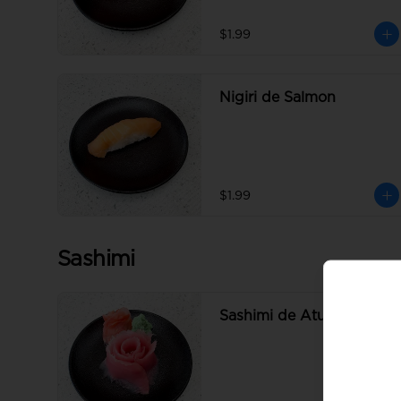
$1.99
Nigiri de Salmon
$1.99
Sashimi
Sashimi de Atun Rojo