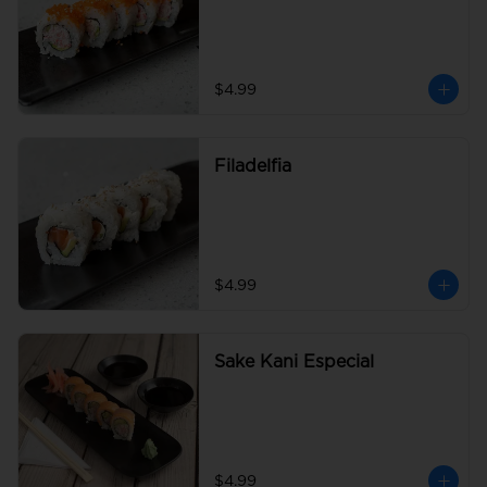
$4.99
Filadelfia
$4.99
Sake Kani Especial
$4.99