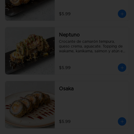
$5.99
Neptuno
Crocante de camarón tempura, 
queso crema, aguacate. Topping de 
wakame, kanikama, salmon y atún en 
salsa fuji
$5.99
Osaka
$5.99