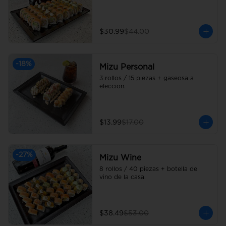
$30.99
$44.00
-
18
%
Mizu Personal
3 rollos / 15 piezas + gaseosa a 
eleccion.
$13.99
$17.00
-
27
%
Mizu Wine
8 rollos / 40 piezas + botella de 
vino de la casa.
$38.49
$53.00