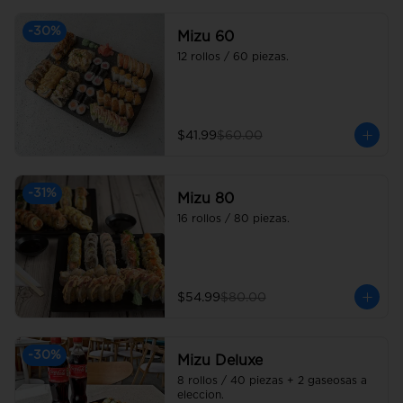
-
30
%
Mizu 60
12 rollos / 60 piezas.
$41.99
$60.00
-
31
%
Mizu 80
16 rollos / 80 piezas.
$54.99
$80.00
-
30
%
Mizu Deluxe
8 rollos / 40 piezas + 2 gaseosas a 
eleccion.