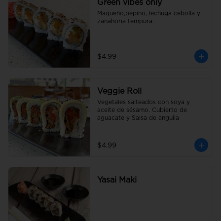
Green vibes only
Maqueño,pepino, lechuga cebolla y 
zanahoria tempura.
$4.99
Veggie Roll
Vegetales salteados con soya y 
aceite de sésamo. Cubierto de 
aguacate y Salsa de anguila
$4.99
Yasai Maki