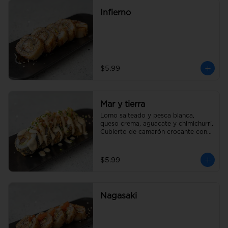
Infierno
$5.99
Mar y tierra
Lomo salteado y pesca blanca, 
queso crema, aguacate y chimichurri. 
Cubierto de camarón crocante con 
salsa acevichada y un toque de 
cebollín
$5.99
Nagasaki