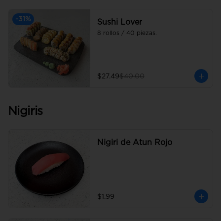
-
31
%
Sushi Lover
8 rollos / 40 piezas.
$27.49
$40.00
Nigiris
Nigiri de Atun Rojo
$1.99