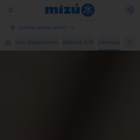
Abrir menu de navegación
Logi
¿Dónde quieres pedir?
ura
Rollos Vegetarianos
Bebidas Soft
Cervezas