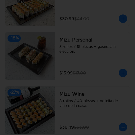
$30.99
$44.00
-
18
%
Mizu Personal
3 rollos / 15 piezas + gaseosa a 
eleccion.
$13.99
$17.00
-
27
%
Mizu Wine
8 rollos / 40 piezas + botella de 
vino de la casa.
$38.49
$53.00