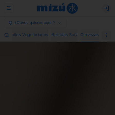
Abrir menu de navegación
Logi
¿Dónde quieres pedir?
ura
Rollos Vegetarianos
Bebidas Soft
Cervezas