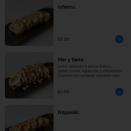
Infierno
$5.99
Mar y tierra
Lomo salteado y pesca blanca, 
queso crema, aguacate y chimichurri. 
Cubierto de camarón crocante con 
salsa acevichada y un toque de 
cebollín
$5.99
Nagasaki