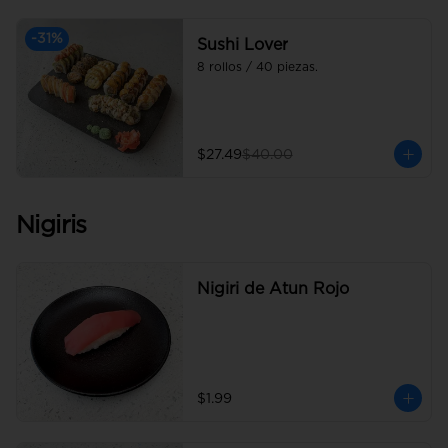
-
31
%
Sushi Lover
8 rollos / 40 piezas.
$27.49
$40.00
Nigiris
Nigiri de Atun Rojo
$1.99