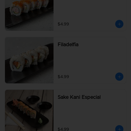
$4.99
Filadelfia
$4.99
Sake Kani Especial
$4.99