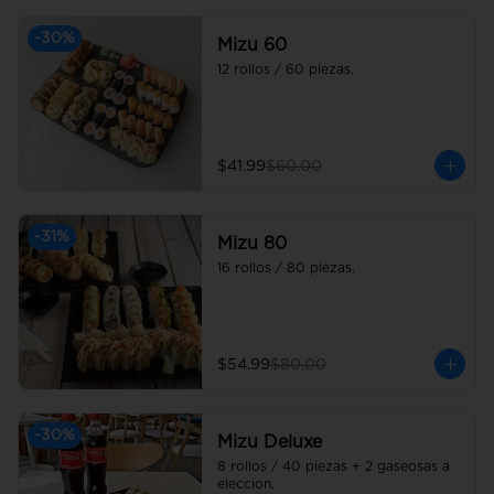
-
30
%
Mizu 60
12 rollos / 60 piezas.
$41.99
$60.00
-
31
%
Mizu 80
16 rollos / 80 piezas.
$54.99
$80.00
-
30
%
Mizu Deluxe
8 rollos / 40 piezas + 2 gaseosas a 
eleccion.