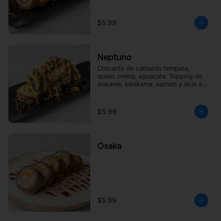
$5.99
Neptuno
Crocante de camarón tempura, 
queso crema, aguacate. Topping de 
wakame, kanikama, salmon y atún en 
salsa fuji
$5.99
Osaka
$5.99