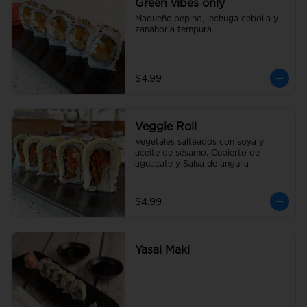
Green vibes only
Maqueño,pepino, lechuga cebolla y 
zanahoria tempura.
$4.99
Veggie Roll
Vegetales salteados con soya y 
aceite de sésamo. Cubierto de 
aguacate y Salsa de anguila
$4.99
Yasai Maki