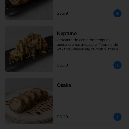
$5.99
Neptuno
Crocante de camarón tempura, 
queso crema, aguacate. Topping de 
wakame, kanikama, salmon y atún en 
salsa fuji
$5.99
Osaka
$5.99