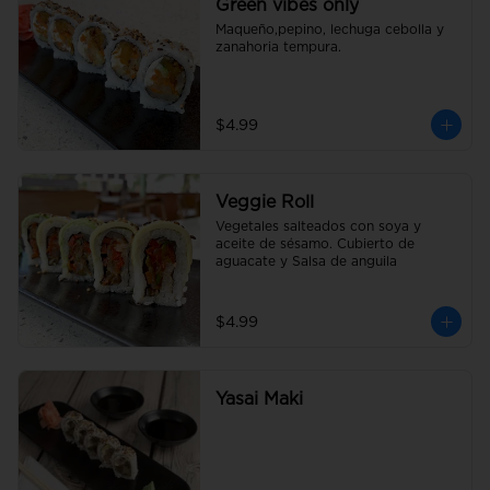
Green vibes only
Maqueño,pepino, lechuga cebolla y 
zanahoria tempura.
$4.99
Veggie Roll
Vegetales salteados con soya y 
aceite de sésamo. Cubierto de 
aguacate y Salsa de anguila
$4.99
Yasai Maki