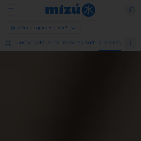
Abrir menu de navegación
Logi
¿Dónde quieres pedir?
ura
Rollos Vegetarianos
Bebidas Soft
Cervezas