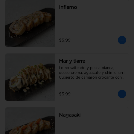
Infierno
$5.99
Mar y tierra
Lomo salteado y pesca blanca, 
queso crema, aguacate y chimichurri. 
Cubierto de camarón crocante con 
salsa acevichada y un toque de 
cebollín
$5.99
Nagasaki