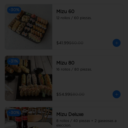
-
30
%
Mizu 60
12 rollos / 60 piezas.
$41.99
$60.00
-
31
%
Mizu 80
16 rollos / 80 piezas.
$54.99
$80.00
-
30
%
Mizu Deluxe
8 rollos / 40 piezas + 2 gaseosas a 
eleccion.