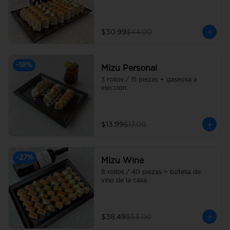
$30.99
$44.00
-
18
%
Mizu Personal
3 rollos / 15 piezas + gaseosa a 
eleccion.
$13.99
$17.00
-
27
%
Mizu Wine
8 rollos / 40 piezas + botella de 
vino de la casa.
$38.49
$53.00