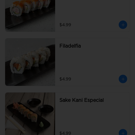
$4.99
Filadelfia
$4.99
Sake Kani Especial
$4.99