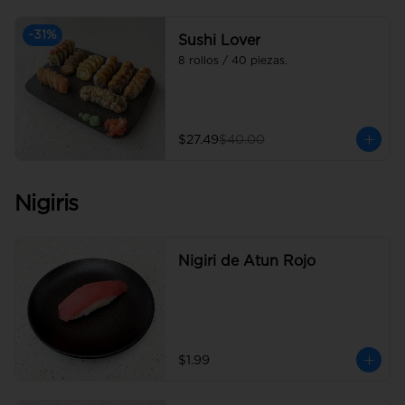
-
31
%
Sushi Lover
8 rollos / 40 piezas.
$27.49
$40.00
Nigiris
Nigiri de Atun Rojo
$1.99