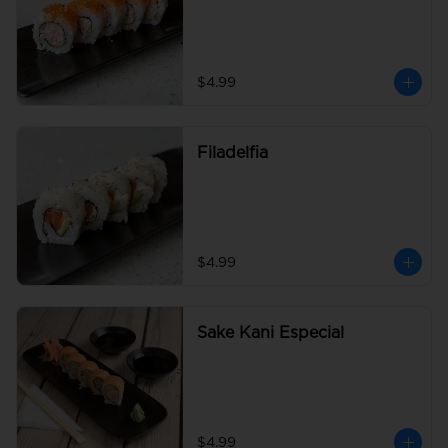
$4.99
Filadelfia
$4.99
Sake Kani Especial
$4.99