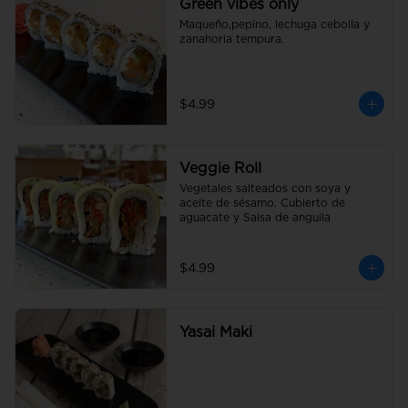
Green vibes only
Maqueño,pepino, lechuga cebolla y 
zanahoria tempura.
$4.99
Veggie Roll
Vegetales salteados con soya y 
aceite de sésamo. Cubierto de 
aguacate y Salsa de anguila
$4.99
Yasai Maki