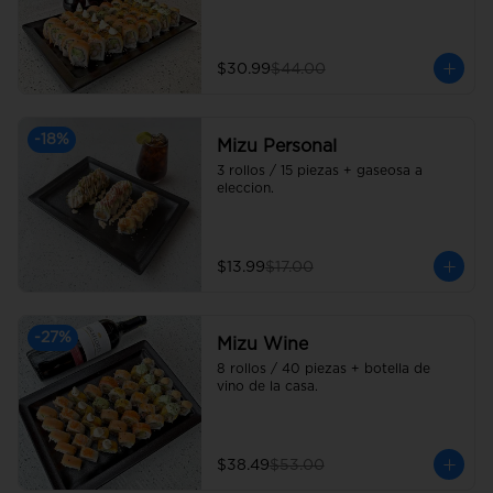
$30.99
$44.00
-
18
%
Mizu Personal
3 rollos / 15 piezas + gaseosa a 
eleccion.
$13.99
$17.00
-
27
%
Mizu Wine
8 rollos / 40 piezas + botella de 
vino de la casa.
$38.49
$53.00