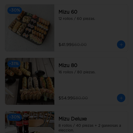
-
30
%
Mizu 60
12 rollos / 60 piezas.
$41.99
$60.00
-
31
%
Mizu 80
16 rollos / 80 piezas.
$54.99
$80.00
-
30
%
Mizu Deluxe
8 rollos / 40 piezas + 2 gaseosas a 
eleccion.