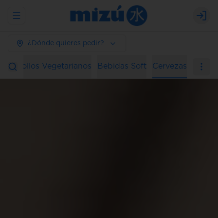
Abrir menu de navegación
Logi
¿Dónde quieres pedir?
ura
Rollos Vegetarianos
Bebidas Soft
Cervezas