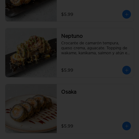
$5.99
Neptuno
Crocante de camarón tempura, 
queso crema, aguacate. Topping de 
wakame, kanikama, salmon y atún en 
salsa fuji
$5.99
Osaka
$5.99