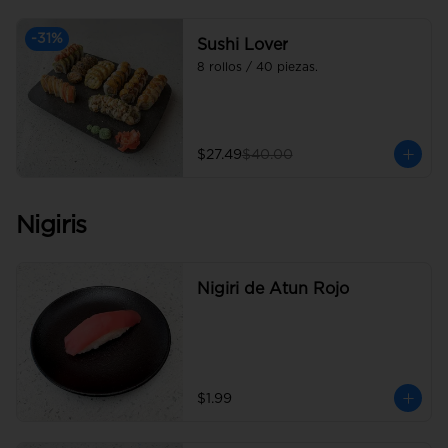
-
31
%
Sushi Lover
8 rollos / 40 piezas.
$27.49
$40.00
Nigiris
Nigiri de Atun Rojo
$1.99