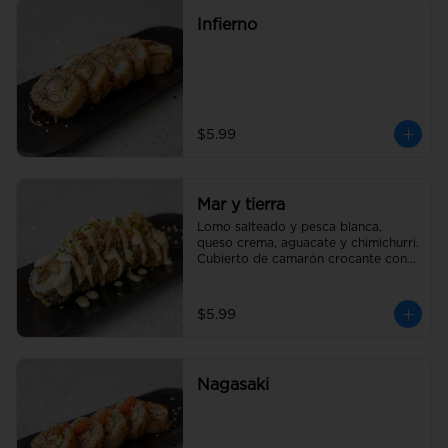
Infierno
$5.99
Mar y tierra
Lomo salteado y pesca blanca, 
queso crema, aguacate y chimichurri. 
Cubierto de camarón crocante con 
salsa acevichada y un toque de 
cebollín
$5.99
Nagasaki