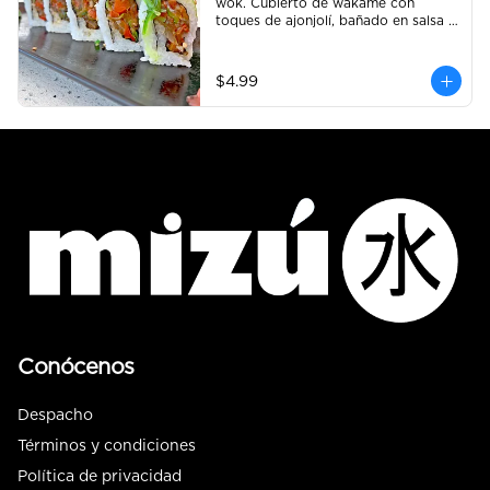
wok. Cubierto de wakame con 
toques de ajonjolí, bañado en salsa 
anguila.
$4.99
Conócenos
Despacho
Términos y condiciones
Política de privacidad