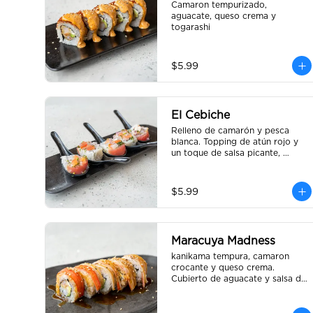
Camaron tempurizado, 
aguacate, queso crema y 
togarashi
$5.99
El Cebiche
Relleno de camarón y pesca 
blanca. Topping de atún rojo y 
un toque de salsa picante, 
bañado en jugo de limón con 
cebolla y tomate picado.
$5.99
Maracuya Madness
kanikama tempura, camaron 
crocante y queso crema. 
Cubierto de aguacate y salsa de 
maracuyá.