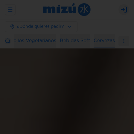
Abrir menu de navegación
Logi
¿Dónde quieres pedir?
ura
Rollos Vegetarianos
Bebidas Soft
Cervezas