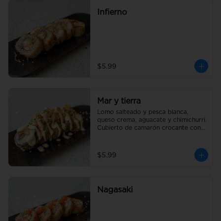
Infierno
$5.99
Mar y tierra
Lomo salteado y pesca blanca, 
queso crema, aguacate y chimichurri. 
Cubierto de camarón crocante con 
salsa acevichada y un toque de 
cebollín
$5.99
Nagasaki