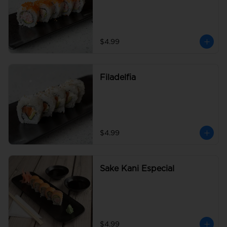
$4.99
Filadelfia
$4.99
Sake Kani Especial
$4.99