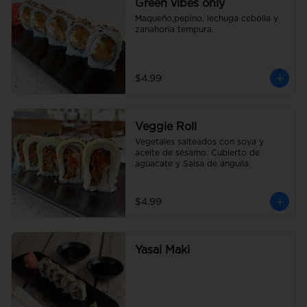
Green vibes only
Maqueño,pepino, lechuga cebolla y 
zanahoria tempura.
$4.99
Veggie Roll
Vegetales salteados con soya y 
aceite de sésamo. Cubierto de 
aguacate y Salsa de anguila
$4.99
Yasai Maki