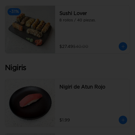
-
31
%
Sushi Lover
8 rollos / 40 piezas.
$27.49
$40.00
Nigiris
Nigiri de Atun Rojo
$1.99