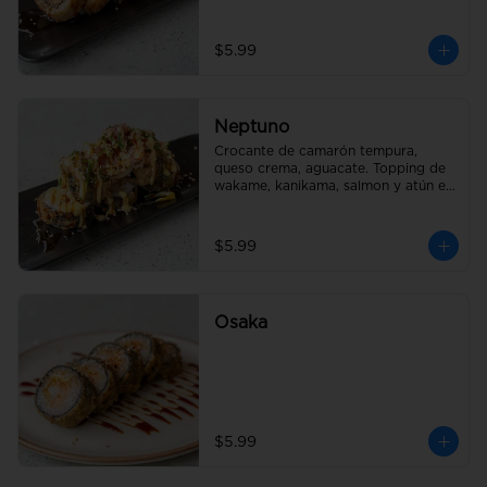
$5.99
Neptuno
Crocante de camarón tempura, 
queso crema, aguacate. Topping de 
wakame, kanikama, salmon y atún en 
salsa fuji
$5.99
Osaka
$5.99