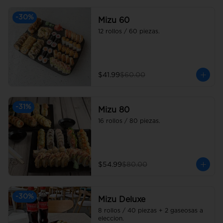
-
30
%
Mizu 60
12 rollos / 60 piezas.
$41.99
$60.00
-
31
%
Mizu 80
16 rollos / 80 piezas.
$54.99
$80.00
-
30
%
Mizu Deluxe
8 rollos / 40 piezas + 2 gaseosas a 
eleccion.