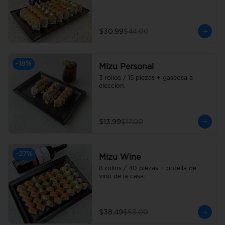
$30.99
$44.00
-
18
%
Mizu Personal
3 rollos / 15 piezas + gaseosa a 
eleccion.
$13.99
$17.00
-
27
%
Mizu Wine
8 rollos / 40 piezas + botella de 
vino de la casa.
$38.49
$53.00