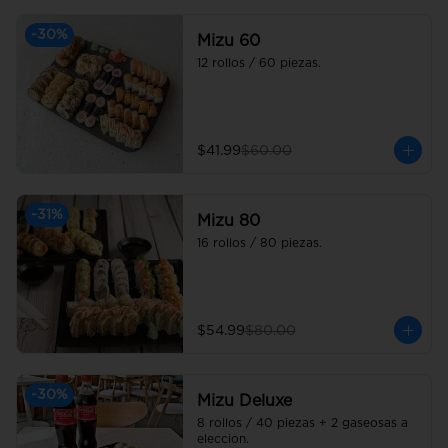
-
30
%
Mizu 60
12 rollos / 60 piezas.
$41.99
$60.00
-
31
%
Mizu 80
16 rollos / 80 piezas.
$54.99
$80.00
-
30
%
Mizu Deluxe
8 rollos / 40 piezas + 2 gaseosas a 
eleccion.