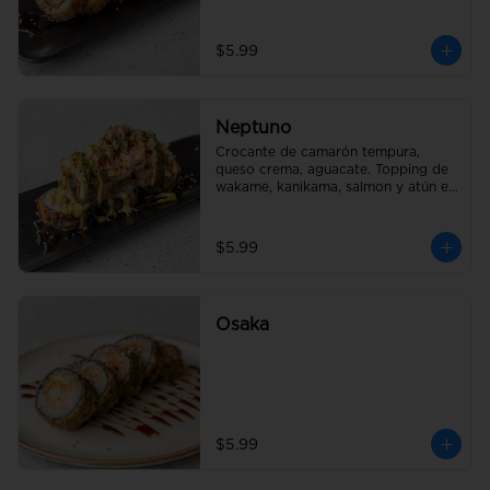
$5.99
Neptuno
Crocante de camarón tempura, 
queso crema, aguacate. Topping de 
wakame, kanikama, salmon y atún en 
salsa fuji
$5.99
Osaka
$5.99