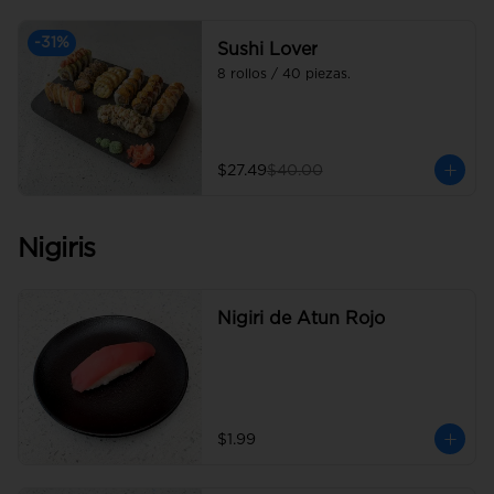
-
31
%
Sushi Lover
8 rollos / 40 piezas.
$27.49
$40.00
Nigiris
Nigiri de Atun Rojo
$1.99