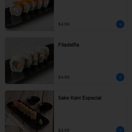
$4.99
Filadelfia
$4.99
Sake Kani Especial
$4.99