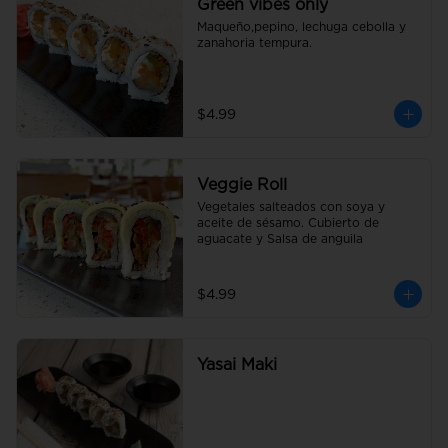
Green vibes only
Maqueño,pepino, lechuga cebolla y 
zanahoria tempura.
$4.99
Veggie Roll
Vegetales salteados con soya y 
aceite de sésamo. Cubierto de 
aguacate y Salsa de anguila
$4.99
Yasai Maki