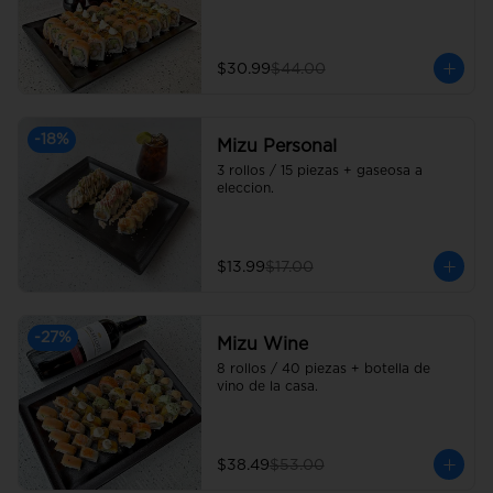
$30.99
$44.00
-
18
%
Mizu Personal
3 rollos / 15 piezas + gaseosa a 
eleccion.
$13.99
$17.00
-
27
%
Mizu Wine
8 rollos / 40 piezas + botella de 
vino de la casa.
$38.49
$53.00