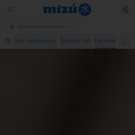
Abrir menu de navegación
Logi
¿Dónde quieres pedir?
ura
Rollos Vegetarianos
Bebidas Soft
Cervezas