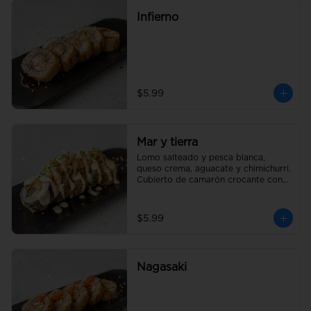
Infierno
$5.99
Mar y tierra
Lomo salteado y pesca blanca, 
queso crema, aguacate y chimichurri. 
Cubierto de camarón crocante con 
salsa acevichada y un toque de 
cebollín
$5.99
Nagasaki