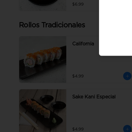
$6.99
Rollos Tradicionales
California
$4.99
Sake Kani Especial
$4.99