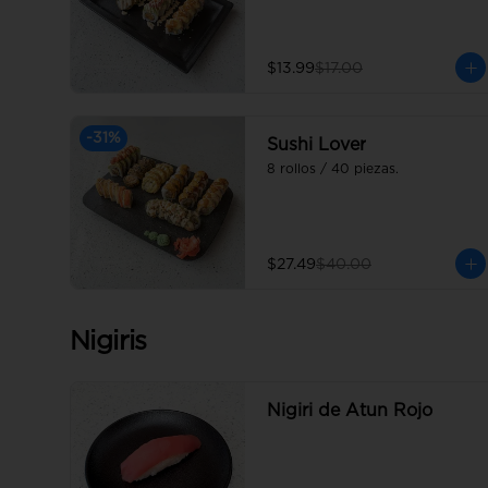
$13.99
$17.00
-
31
%
Sushi Lover
8 rollos / 40 piezas.
$27.49
$40.00
Nigiris
Nigiri de Atun Rojo