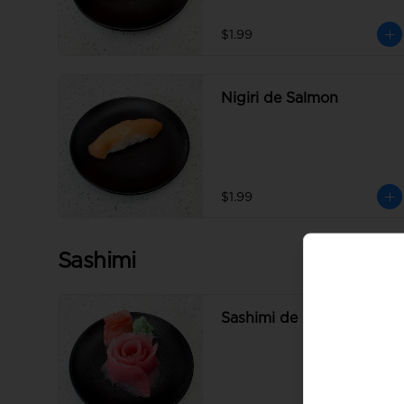
$1.99
Nigiri de Salmon
$1.99
Sashimi
Sashimi de Atun Rojo