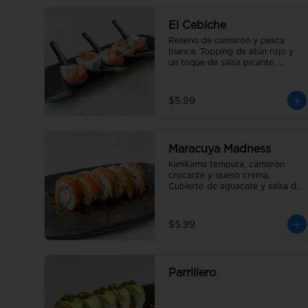
El Cebiche
Relleno de camarón y pesca 
blanca. Topping de atún rojo y 
un toque de salsa picante, 
bañado en jugo de limón con 
cebolla y tomate picado.
$5.99
Maracuya Madness
kanikama tempura, camaron 
crocante y queso crema. 
Cubierto de aguacate y salsa de 
maracuyá.
$5.99
Parrillero