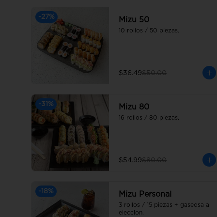
-
27
%
Mizu 50
10 rollos / 50 piezas.
$36.49
$50.00
-
31
%
Mizu 80
16 rollos / 80 piezas.
$54.99
$80.00
-
18
%
Mizu Personal
3 rollos / 15 piezas + gaseosa a 
eleccion.