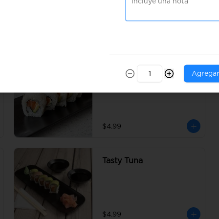
$7.99
Filadelfia
Agrega
$4.99
Tasty Tuna
$4.99