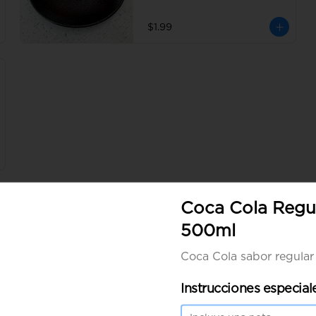
$1.99
Coca Cola Regu
500ml
Sashimi de Salmon
Coca Cola sabor regula
Instrucciones especial