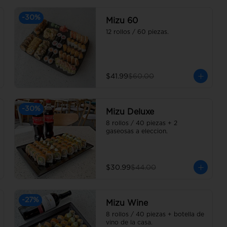
-
30
%
Mizu 60
12 rollos / 60 piezas.
$41.99
$60.00
-
30
%
Mizu Deluxe
8 rollos / 40 piezas + 2 
gaseosas a eleccion.
$30.99
$44.00
-
27
%
Mizu Wine
8 rollos / 40 piezas + botella de 
vino de la casa.